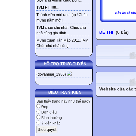
BQT and Admin chúc BQT...
TVM HI!!!!!!!!...
giáo án đã sử
Thành viên mới ra nhập ! Chúc
mừng năm mới!...
TVM chào chủ nhà!. Chúc chủ
ĐỀ THI
(0 bài)
nhà cùng gia đình...
Mừng xuân Tân Mão 2011.TVM
Chúc chủ nhà cùng...
HỖ TRỢ TRỰC TUYẾN
(dovanmai_1980)
Website của các 
ĐIỀU TRA Ý KIẾN
Bạn thấy trang này như thế nào?
Đẹp
Đơn điệu
Bình thường
Ý kiến khác