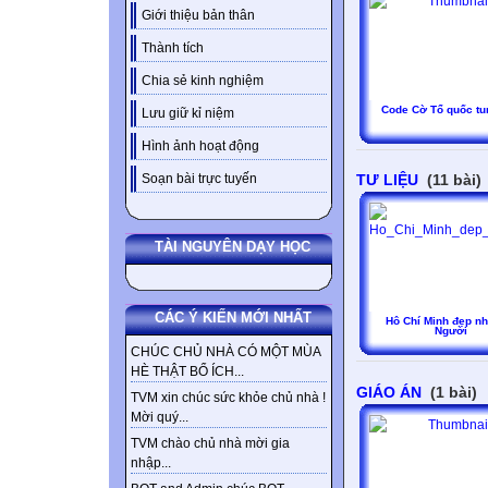
Giới thiệu bản thân
Thành tích
Chia sẻ kinh nghiệm
Code Cờ Tổ quốc tu
Lưu giữ kỉ niệm
Hình ảnh hoạt động
TƯ LIỆU
(11 bài)
Soạn bài trực tuyến
TÀI NGUYÊN DẠY HỌC
CÁC Ý KIẾN MỚI NHẤT
Hô Chí Minh đẹp nh
Người
CHÚC CHỦ NHÀ CÓ MỘT MÙA
HÈ THẬT BỔ ÍCH...
GIÁO ÁN
(1 bài)
TVM xin chúc sức khỏe chủ nhà !
Mời quý...
TVM chào chủ nhà mời gia
nhập...