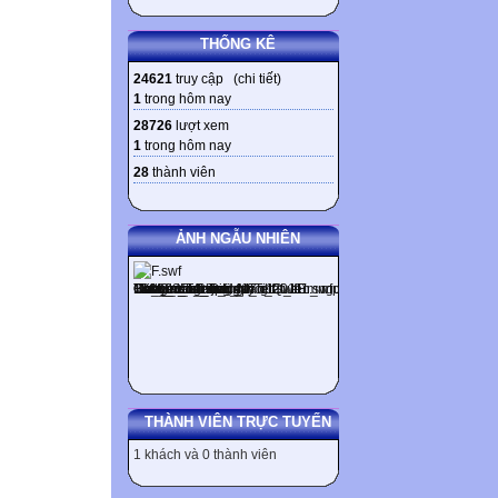
THỐNG KÊ
24621
truy cập (
chi tiết
)
1
trong hôm nay
28726
lượt xem
1
trong hôm nay
28
thành viên
ẢNH NGẪU NHIÊN
THÀNH VIÊN TRỰC TUYẾN
1 khách và 0 thành viên